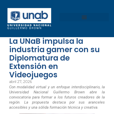
La UNaB impulsa la
industria gamer con su
Diplomatura de
Extensión en
Videojuegos
abril 27, 2026
Con modalidad virtual y un enfoque interdisciplinario, la
Universidad Nacional Guillermo Brown abre la
convocatoria para formar a los futuros creadores de la
región. La propuesta destaca por sus aranceles
accesibles y una sólida formación técnica y creativa.