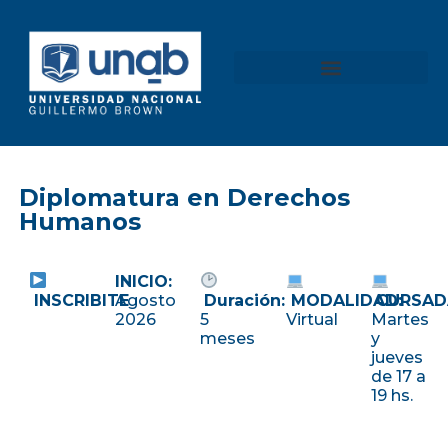
content
Diplomatura en Derechos
Humanos
INICIO:
INSCRIBITE
Agosto
Duración:
MODALIDAD:
CURSAD
2026
5
Virtual
Martes
meses
y
jueves
de 17 a
19 hs.