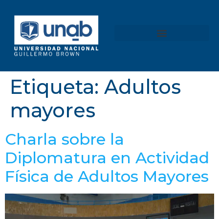
content
Etiqueta:
Adultos
mayores
Charla sobre la
Diplomatura en Actividad
Física de Adultos Mayores